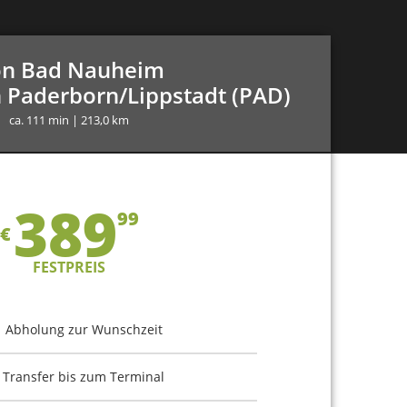
n Bad Nauheim
 Paderborn/Lippstadt (PAD)
ca. 111 min | 213,0 km
389
99
€
FESTPREIS
Abholung zur Wunschzeit
Transfer bis zum Terminal