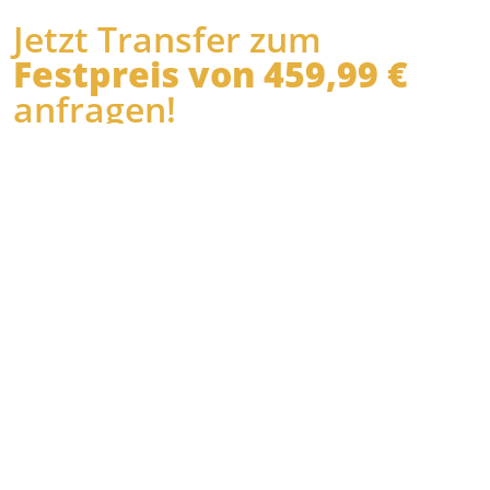
Jetzt Transfer zum
Festpreis von 459,99 €
anfragen!
Es dauert nur 2 Minuten!
Wann
möchten Sie
abgeholt
werden?
Wo holen wir