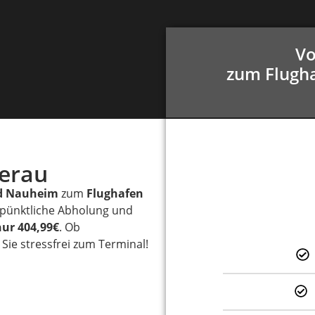
Vo
zum Flugha
terau
d Nauheim
zum
Flughafen
e pünktliche Abholung und
nur 404,99€
. Ob
Sie stressfrei zum Terminal!