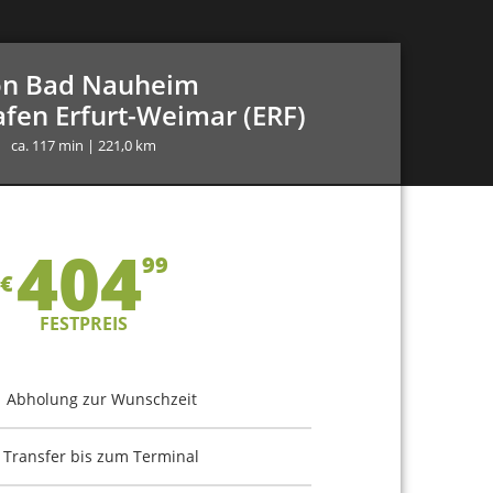
n Bad Nauheim
fen Erfurt-Weimar (ERF)
ca. 117 min | 221,0 km
404
99
€
FESTPREIS
Abholung zur Wunschzeit
Transfer bis zum Terminal