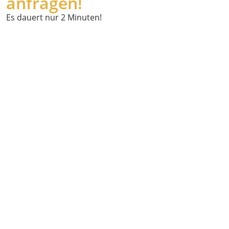
anfragen!
Es dauert nur 2 Minuten!
Wann
möchten Sie
abgeholt
werden?
Wo holen wir
Sie ab?
Powered by
Geoapify