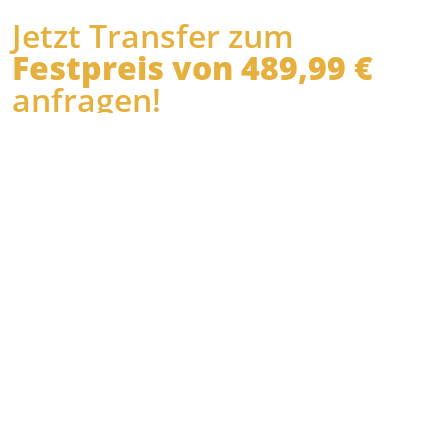
Jetzt Transfer zum
Festpreis von 489,99 €
anfragen!
Es dauert nur 2 Minuten!
Wann
möchten Sie
abgeholt
werden?
Wo holen wir