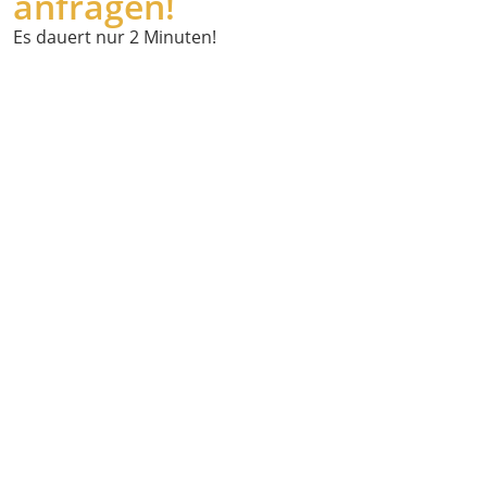
anfragen!
Es dauert nur 2 Minuten!
Wann
möchten Sie
abgeholt
werden?
Wo holen wir
Sie ab?
Powered by
Geoapify