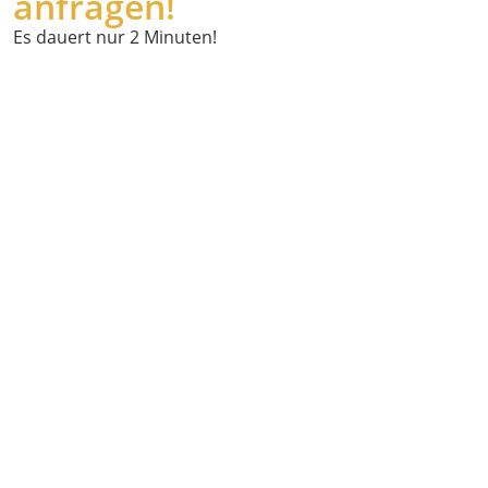
anfragen!
Es dauert nur 2 Minuten!
Wann
möchten Sie
abgeholt
werden?
Wo holen wir
Sie ab?
Powered by
Geoapify