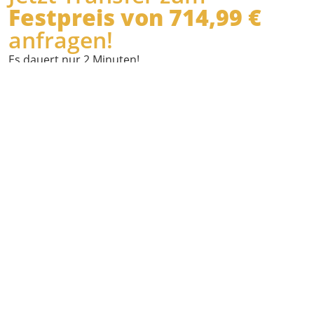
Festpreis von 714,99 €
anfragen!
Es dauert nur 2 Minuten!
Wann
möchten Sie
abgeholt
werden?
Wo holen wir
Sie ab?