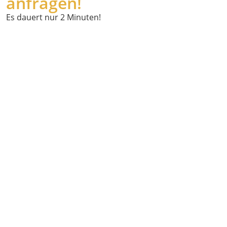
anfragen!
Es dauert nur 2 Minuten!
Wann
möchten Sie
abgeholt
werden?
Wo holen wir
Sie ab?
Powered by
Geoapify