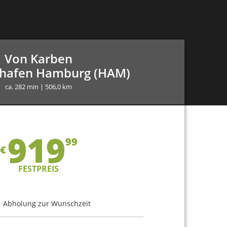
Von Karben
ghafen Hamburg (HAM)
ca. 282 min | 506,0 km
919
99
€
FESTPREIS
Abholung zur Wunschzeit