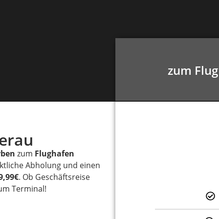
zum Flu
terau
rben
zum
Flughafen
nktliche Abholung und einen
9,99€
. Ob Geschäftsreise
zum Terminal!