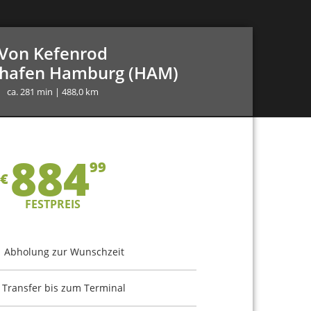
Von Kefenrod
ghafen Hamburg (HAM)
ca. 281 min | 488,0 km
884
99
€
FESTPREIS
Abholung zur Wunschzeit
Transfer bis zum Terminal