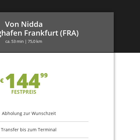
Von Nidda
hafen Frankfurt (FRA)
ca. 53 min | 75,0 km
144
99
€
FESTPREIS
Abholung zur Wunschzeit
Transfer bis zum Terminal