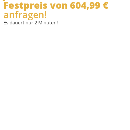
Festpreis von 604,99 €
anfragen!
Es dauert nur 2 Minuten!
Wann
möchten Sie
abgeholt
werden?
Wo holen wir
Sie ab?