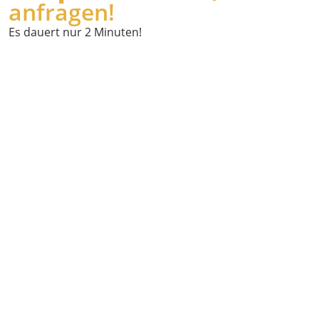
anfragen!
Es dauert nur 2 Minuten!
Wann
möchten Sie
abgeholt
werden?
Wo holen wir
Sie ab?
Powered by
Geoapify